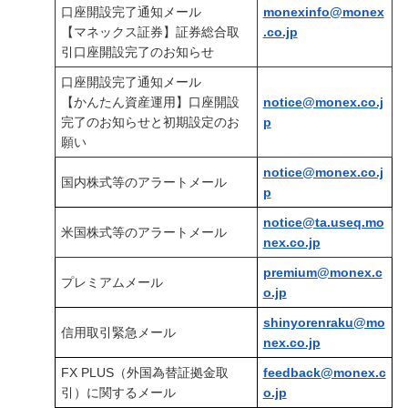
口座開設完了通知メール
monexinfo@monex
【マネックス証券】証券総合取
.co.jp
引口座開設完了のお知らせ
口座開設完了通知メール
【かんたん資産運用】口座開設
notice@monex.co.j
完了のお知らせと初期設定のお
p
願い
notice@monex.co.j
国内株式等のアラートメール
p
notice@ta.useq.mo
米国株式等のアラートメール
nex.co.jp
premium@monex.c
プレミアムメール
o.jp
shinyorenraku@mo
信用取引緊急メール
nex.co.jp
FX PLUS（外国為替証拠金取
feedback@monex.c
引）に関するメール
o.jp