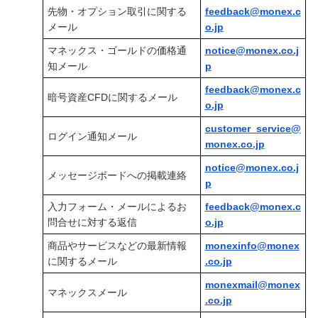
先物・オプション取引に関する
feedback@monex.c
メール
o.jp
マネックス・ゴールドの価格通
notice@monex.co.j
知メール
p
feedback@monex.c
暗号資産CFDに関するメール
o.jp
customer_service@
ログイン通知メール
monex.co.jp
notice@monex.co.j
メッセージボードへの掲載連絡
p
入力フォーム・メールによるお
feedback@monex.c
問合せに対する返信
o.jp
商品やサービスなどの最新情報
monexinfo@monex
に関するメール
.co.jp
monexmail@monex
マネックスメール
.co.jp