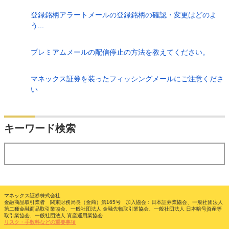
登録銘柄アラートメールの登録銘柄の確認・変更はどのよ
う...
プレミアムメールの配信停止の方法を教えてください。
マネックス証券を装ったフィッシングメールにご注意くださ
い
検索
キーワード検索
する
マネックス証券株式会社
金融商品取引業者 関東財務局長（金商）第165号 加入協会：日本証券業協会、一般社団法人
第二種金融商品取引業協会、一般社団法人 金融先物取引業協会、一般社団法人 日本暗号資産等
取引業協会、一般社団法人 資産運用業協会
リスク・手数料などの重要事項