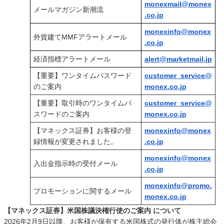
monexmail@monex
メールマガジン新潮流
.co.jp
monexinfo@monex
外貨建てMMFアラートメール
.co.jp
経済指標アラートメール
alert@marketmail.jp
【重要】ワンタイムパスワード
customer_service@
のご案内
monex.co.jp
【重要】取引時のワンタイムパ
customer_service@
スワードのご案内
monex.co.jp
【マネックス証券】お客様の登
monexinfo@monex
録情報が変更されました。
.co.jp
monexinfo@monex
入出金指示時の受付メール
.co.jp
monexinfo@promo.
プロモーションに関するメール
monex.co.jp
【マネックス証券】米国株議決権行使のご案内 について
2026年2月9日以降、お客様が保有する米国株式の発行体が株主総会