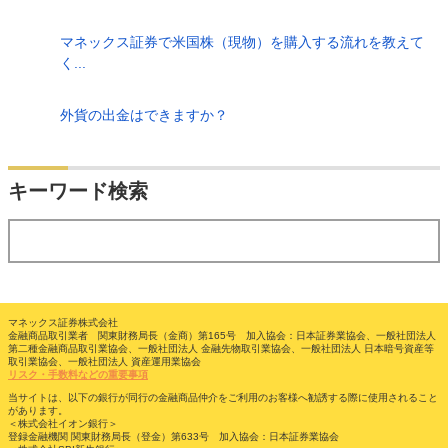
マネックス証券で米国株（現物）を購入する流れを教えて
く...
外貨の出金はできますか？
検索
キーワード検索
する
マネックス証券株式会社
金融商品取引業者 関東財務局長（金商）第165号 加入協会：日本証券業協会、一般社団法人
第二種金融商品取引業協会、一般社団法人 金融先物取引業協会、一般社団法人 日本暗号資産等
取引業協会、一般社団法人 資産運用業協会
リスク・手数料などの重要事項
当サイトは、以下の銀行が同行の金融商品仲介をご利用のお客様へ勧誘する際に使用されること
があります。
＜株式会社イオン銀行＞
登録金融機関 関東財務局長（登金）第633号 加入協会：日本証券業協会