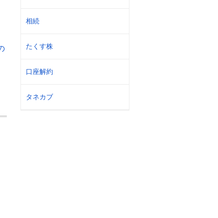
相続
たくす株
の
口座解約
タネカブ