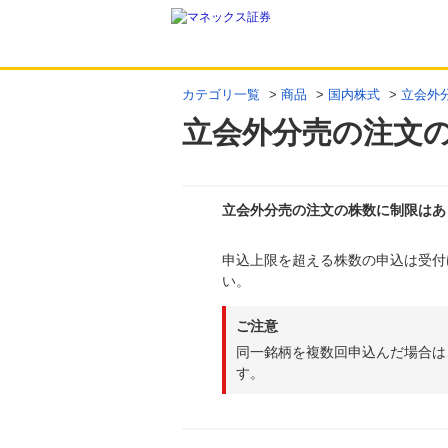
カテゴリ一覧
>
商品
>
国内株式
>
立会外
立会外分売の注文
立会外分売の注文の株数に制限はあ
申込上限を超える株数の申込は受付
回答
い。
ご注意
同一銘柄を複数回申込んだ場合は
す。