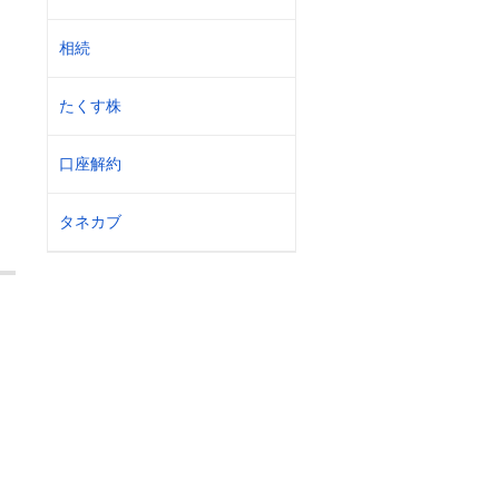
相続
たくす株
口座解約
タネカブ