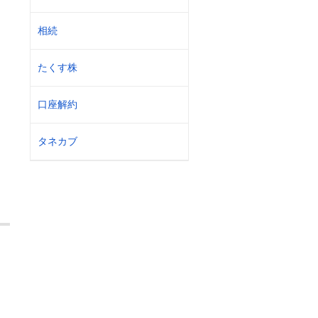
相続
たくす株
口座解約
タネカブ