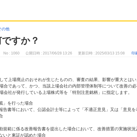
その他
何ですか？
No : 1060
公開日時 : 2017/06/28 13:26
更新日時 : 2025/03/13 15:08
印
して上場廃止のおそれが生じたものの、審査の結果、影響が重大とはい
場合であって、かつ、当該上場会社の内部管理体制等について改善の必
場会社が発行している上場株式等を「特別注意銘柄」に指定します。
載」を行った場合
報告書等において、公認会計士等によって「不適正意見」又は「意見を
合
動規範に係る改善報告書を提出した場合において、改善措置の実施状況
ないと東証が認めた場合