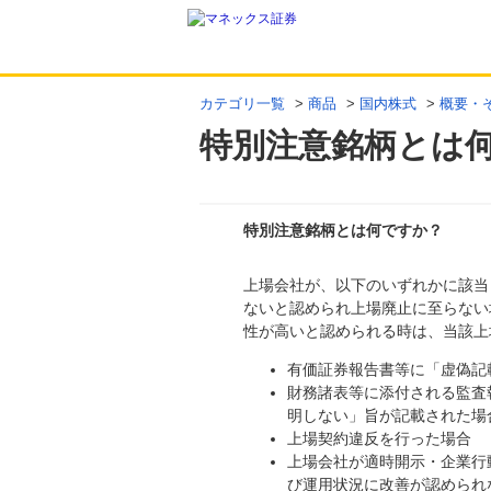
カテゴリ一覧
>
商品
>
国内株式
>
概要・
特別注意銘柄とは
特別注意銘柄とは何ですか？
上場会社が、以下のいずれかに該当
回答
ないと認められ上場廃止に至らない
性が高いと認められる時は、当該上
有価証券報告書等に「虚偽記
財務諸表等に添付される監査
明しない」旨が記載された場
上場契約違反を行った場合
上場会社が適時開示・企業行
び運用状況に改善が認められ