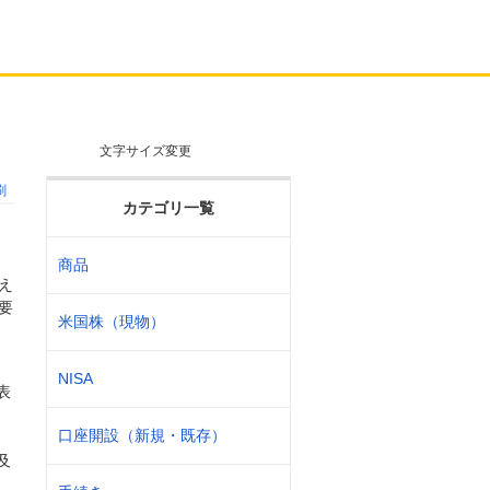
文字サイズ変更
刷
カテゴリ一覧
商品
え
要
米国株（現物）
NISA
表
口座開設（新規・既存）
及