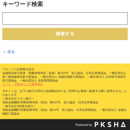
キーワード検索
検索する
＜ 戻る
マネックス証券株式会社
金融商品取引業者 関東財務局長（金商）第165号 加入協会：日本証券業協会、一般社団法人
第二種金融商品取引業協会、一般社団法人 金融先物取引業協会、一般社団法人 日本暗号資産等
取引業協会、一般社団法人 資産運用業協会
リスク・手数料などの重要事項
当サイトは、以下の銀行が同行の金融商品仲介をご利用のお客様へ勧誘する際に使用されること
があります。
＜株式会社イオン銀行＞
登録金融機関 関東財務局長（登金）第633号 加入協会：日本証券業協会
＜株式会社SBI新生銀行＞
登録金融機関 関東財務局長（登金）第10号 加入協会：日本証券業協会、一般社団法人 金融先
物取引業協会
Powered by