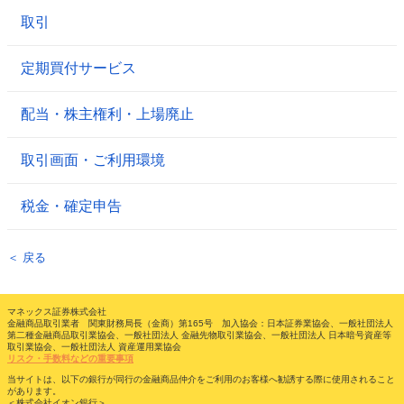
取引
定期買付サービス
配当・株主権利・上場廃止
取引画面・ご利用環境
税金・確定申告
＜ 戻る
マネックス証券株式会社
金融商品取引業者 関東財務局長（金商）第165号 加入協会：日本証券業協会、一般社団法人
第二種金融商品取引業協会、一般社団法人 金融先物取引業協会、一般社団法人 日本暗号資産等
取引業協会、一般社団法人 資産運用業協会
リスク・手数料などの重要事項
当サイトは、以下の銀行が同行の金融商品仲介をご利用のお客様へ勧誘する際に使用されること
があります。
＜株式会社イオン銀行＞