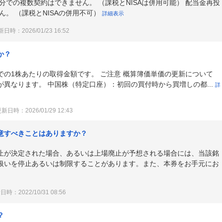
分での複数契約はできません。 （課税とNISAは併用可能） 配当金再投
ん。 （課税とNISAの併用不可）
詳細表示
日時：2026/01/23 16:52
か？
の1株あたりの取得金額です。 ご注意 概算簿価単価の更新について
異なります。 中国株（特定口座）：初回の買付時から買増しの都...
詳
新日時：2026/01/29 12:43
意すべきことはありますか？
止が決定された場合、あるいは上場廃止が予想される場合には、当該銘
扱いを停止あるいは制限することがあります。また、本券をお手元にお
時：2022/10/31 08:56
？