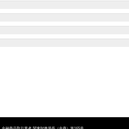
TOPへ
金融商品取引業者 関東財務局長（金商）第165号