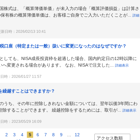
る外国株式は、「概算簿価単価」が未入力の場合「概算評価損益」は計算さ
座の保有株の概算簿価単価は、お客様ご自身でご入力いただくことが...
詳細
新日時：2026/02/13 10:41
、課税口座（特定または一般）扱いに変更になったのはなぜですか？
たとしても、NISA成長投資枠を超過した場合、国内約定日の12時以降に
変更される場合があります。 なお、NISAで注文した...
詳細表示
時：2026/01/27 11:57
を繰越すことはできますか？
失のうち、その年に控除しきれない金額については、翌年以後3年間にわ
除することができます。 繰越控除をするためには、取引が...
詳細表示
時：2023/05/29 16:09
1
2
3
4
5
6
7
8
9
…
12