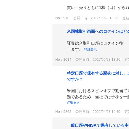
買い・売りともに1株（口）から
No：970
公開日時：2017/06/28 13:26
更新日
米国株取引画面へのログインはど
証券総合取引口座にログイン後、
します。
詳細表示
No：1014
公開日時：2017/06/28 13:26
更新
特定口座で保有する親株に対し、
ですか？
米国におけるスピンオフで割当て
難であるため、当社では子株を一般
詳細表示
No：9865
公開日時：2022/04/27 14:40
更新
一般口座やNISAで保有してい