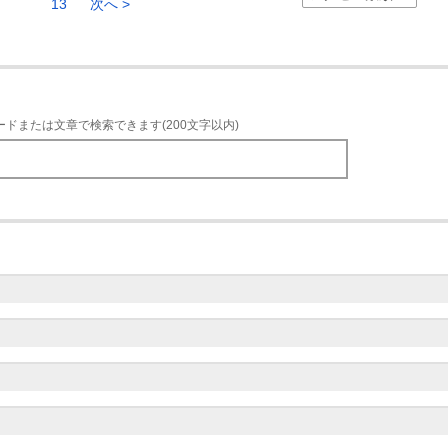
13
次へ >
ードまたは文章で検索できます(200文字以内)