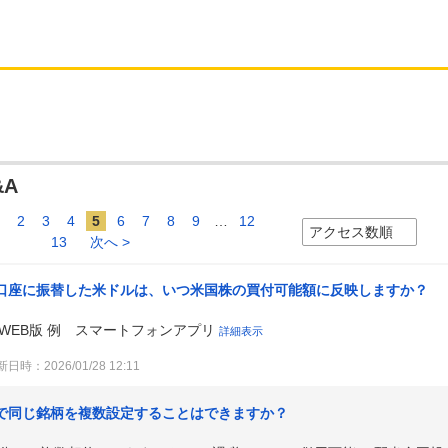
&A
1
2
3
4
5
6
7
8
9
…
12
13
次へ >
口座に振替した米ドルは、いつ米国株の買付可能額に反映しますか？
WEB版 例 スマートフォンアプリ
詳細表示
日時：2026/01/28 12:11
で同じ銘柄を複数設定することはできますか？