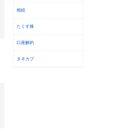
相続
たくす株
口座解約
タネカブ