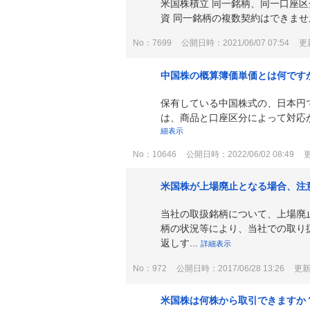
米国株積立 同一銘柄、同一口座区
資 同一銘柄の複数契約はできませ
No：7699
公開日時：2021/06/07 07:54
更新
中国株の概算簿価単価とは何です
保有している中国株式の、日本円で
は、商品と口座区分によって対応が
細表示
No：10646
公開日時：2022/06/02 08:49
更
米国株が上場廃止となる場合、注
当社の取扱銘柄について、上場廃
柄の状況等により、当社での取り
返しす...
詳細表示
No：972
公開日時：2017/06/28 13:26
更新日
米国株は何株から取引できますか