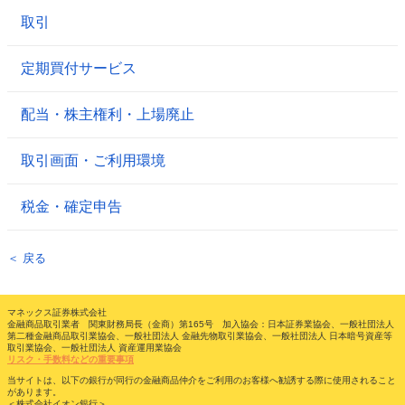
取引
定期買付サービス
配当・株主権利・上場廃止
取引画面・ご利用環境
税金・確定申告
＜ 戻る
マネックス証券株式会社
金融商品取引業者 関東財務局長（金商）第165号 加入協会：日本証券業協会、一般社団法人
第二種金融商品取引業協会、一般社団法人 金融先物取引業協会、一般社団法人 日本暗号資産等
取引業協会、一般社団法人 資産運用業協会
リスク・手数料などの重要事項
当サイトは、以下の銀行が同行の金融商品仲介をご利用のお客様へ勧誘する際に使用されること
があります。
＜株式会社イオン銀行＞