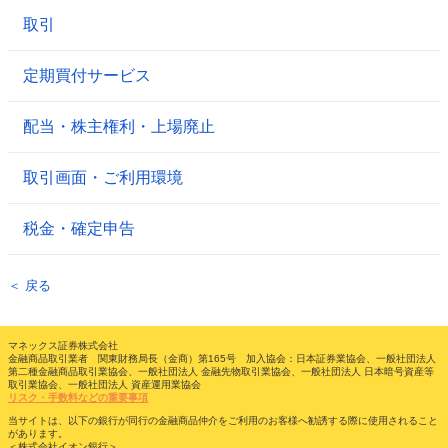
取引
定期買付サービス
配当・株主権利・上場廃止
取引画面・ご利用環境
税金・確定申告
＜ 戻る
マネックス証券株式会社
金融商品取引業者 関東財務局長（金商）第165号 加入協会：日本証券業協会、一般社団法人
第二種金融商品取引業協会、一般社団法人 金融先物取引業協会、一般社団法人 日本暗号資産等
取引業協会、一般社団法人 資産運用業協会
リスク・手数料などの重要事項
当サイトは、以下の銀行が同行の金融商品仲介をご利用のお客様へ勧誘する際に使用されること
があります。
＜株式会社イオン銀行＞