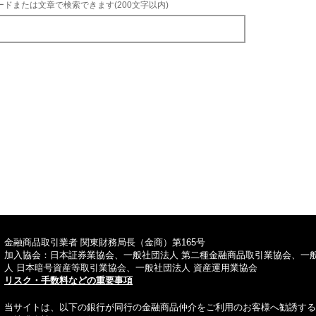
ードまたは文章で検索できます(200文字以内)
TOPへ
金融商品取引業者 関東財務局長（金商）第165号
加入協会：日本証券業協会、一般社団法人 第二種金融商品取引業協会、一
人 日本暗号資産等取引業協会、一般社団法人 資産運用業協会
リスク・手数料などの重要事項
当サイトは、以下の銀行が同行の金融商品仲介をご利用のお客様へ勧誘する