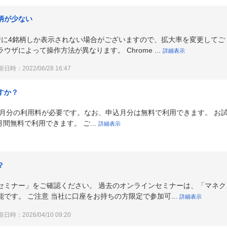
柄が少ない
行に4銘柄しか表示されない場合がございますので、拡大率を変更してご
ザによって操作方法が異なります。 Chrome ...
詳細表示
日時：2022/06/28 16:47
すか？
翌月分の利用料が必要です。なお、申込月分は無料で利用できます。 お
間無料で利用できます。 ご...
詳細表示
？
セミナー」をご確認ください。 過去のオンラインセミナーは、「マネク
可能です。 ご注意 当社に口座をお持ちの方限定で参加可...
詳細表示
日時：2026/04/10 09:20