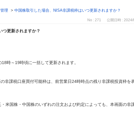
・管理
>
中国株取引した場合、NISA非課税枠はいつ更新されますか？
No : 271
公開日時 : 2024/0
はいつ更新されますか？
の18時～19時頃に一括して更新されます。
の非課税口座買付可能枠は、前営業日24時時点の残り非課税投資枠を表
託・米国株・中国株のいずれの注文および約定によっても、本画面の非