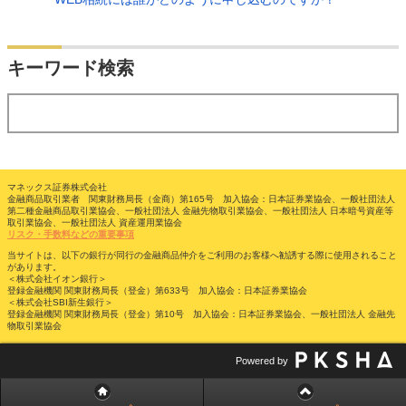
検索
キーワード検索
する
マネックス証券株式会社
金融商品取引業者 関東財務局長（金商）第165号 加入協会：日本証券業協会、一般社団法人
第二種金融商品取引業協会、一般社団法人 金融先物取引業協会、一般社団法人 日本暗号資産等
取引業協会、一般社団法人 資産運用業協会
リスク・手数料などの重要事項
当サイトは、以下の銀行が同行の金融商品仲介をご利用のお客様へ勧誘する際に使用されること
があります。
＜株式会社イオン銀行＞
登録金融機関 関東財務局長（登金）第633号 加入協会：日本証券業協会
＜株式会社SBI新生銀行＞
登録金融機関 関東財務局長（登金）第10号 加入協会：日本証券業協会、一般社団法人 金融先
物取引業協会
Powered by