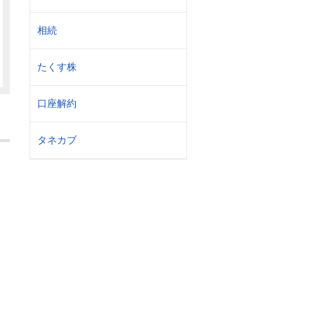
相続
たくす株
口座解約
タネカブ