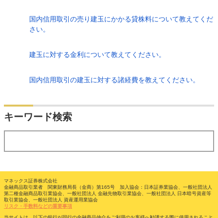
国内信用取引の売り建玉にかかる貸株料について教えてくだ
さい。
建玉に対する金利について教えてください。
国内信用取引の建玉に対する諸経費を教えてください。
検索
キーワード検索
する
マネックス証券株式会社
金融商品取引業者 関東財務局長（金商）第165号 加入協会：日本証券業協会、一般社団法人
第二種金融商品取引業協会、一般社団法人 金融先物取引業協会、一般社団法人 日本暗号資産等
取引業協会、一般社団法人 資産運用業協会
リスク・手数料などの重要事項
当サイトは、以下の銀行が同行の金融商品仲介をご利用のお客様へ勧誘する際に使用されること