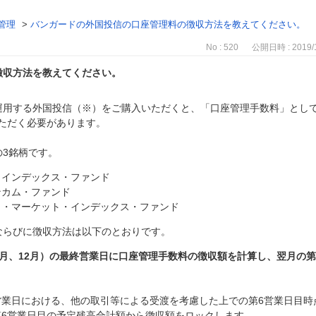
管理
>
バンガードの外国投信の口座管理料の徴収方法を教えてください。
No : 520
公開日時 : 2019/1
徴収方法を教えてください。
運用する外国投信（※）をご購入いただくと、「口座管理手数料」とし
いいただく必要があります。
3銘柄です。
・インデックス・ファンド
ンカム・ファンド
ク・マーケット・インデックス・ファンド
ならびに徴収方法は以下のとおりです。
9月、12月）の最終営業日に口座管理手数料の徴収額を計算し、翌月の
業日における、他の取引等による受渡を考慮した上での第6営業日目時点
6営業日目の予定残高合計額から徴収額をロックします。