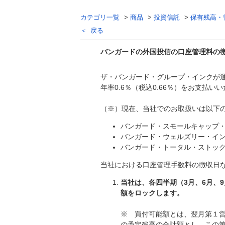
カテゴリ一覧
>
商品
>
投資信託
>
保有残高・
戻る
バンガードの外国投信の口座管理料の
ザ・バンガード・グループ・インクが
回答
年率0.6％（税込0.66％）をお支払
（※）現在、当社でのお取扱いは以下の
バンガード・スモールキャップ
バンガード・ウェルズリー・イ
バンガード・トータル・ストッ
当社における口座管理手数料の徴収日
当社は、各四半期（3月、6月、
額をロックします。
※ 買付可能額とは、翌月第１営
の予定残高の合計額とし、この第