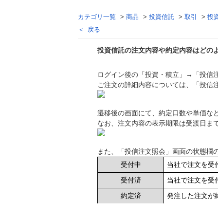
カテゴリ一覧
>
商品
>
投資信託
>
取引
>
投
戻る
投資信託の注文内容や約定内容はどの
ログイン後の「投資・積立」→「投信
回答
ご注文の詳細内容については、「投信
遷移後の画面にて、約定口数や単価な
なお、注文内容の表示期限は受渡日ま
また、「投信注文照会」画面の状態欄
受付中
当社で注文を受
受付済
当社で注文を受
約定済
発注した注文が