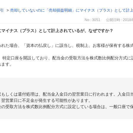
引
>
売却していないのに「売却損益明細」にマイナス（プラス）として計
No : 3051
公開日時 : 2018/0
にマイナス（プラス）として計上されているが、なぜですか？
われた場合、「資本の払戻し」に該当し、税制上、お客様が保有する株
、特定口座を開設しており、配当金の受取方法を株式数比例配分方式に設
れます。
収もしくは還付処理は、配当金入金日の翌営業日に行われます。入金日
、翌営業日に不足金が発生する可能性があります。
金の受取方法を株式数比例配分方式に設定している場合は、一般口座で保