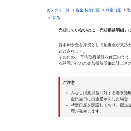
カテゴリ一覧
>
税金/特定口座
>
特定口座
>
取
戻る
売却していないのに「売却損益明細」
資本剰余金を原資として配当金が支払
回答
ととされます。
そのため、 平均取得単価を修正のうえ
る処理が行われ売却損益明細に計上さ
ご注意
みなし譲渡損益に対する源泉徴
金日当日に出金指示をした場合
特定口座を開設しており、配当
理が発生します。