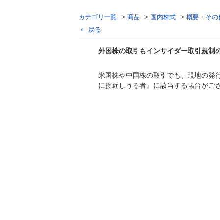
カテゴリ一覧
>
商品
>
国内株式
>
概要・その
戻る
外国株の取引もインサイダー取引規制
米国株や中国株の取引でも、現地の発
回答
に接近しうる者』に該当する場合がご