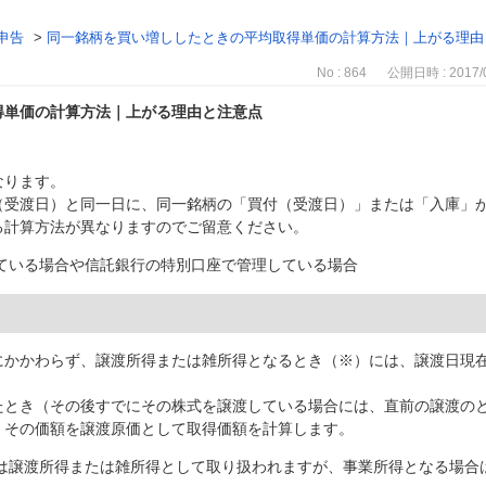
申告
>
同一銘柄を買い増ししたときの平均取得単価の計算方法｜上がる理由
No : 864
公開日時 : 2017/0
得単価の計算方法｜上がる理由と注意点
なります。
（受渡日）と同一日に、同一銘柄の「買付（受渡日）」または「入庫」
る計算方法が異なりますのでご留意ください。
ている場合や
信託銀行の特別口座で管理している場合
にかかわらず、譲渡所得または雑所得となるとき（※）には、譲渡日現
たとき（その後すでにその株式を譲渡している場合には、直前の譲渡の
、その価額を譲渡原価として取得価額を計算します。
には譲渡所得または雑所得として取り扱われますが、事業所得となる場合