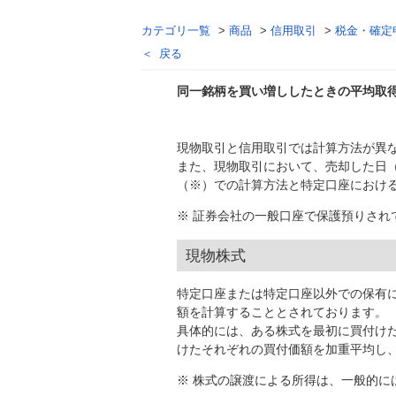
カテゴリ一覧
>
商品
>
信用取引
>
税金・確定
戻る
同一銘柄を買い増ししたときの平均取
回答
現物取引と信用取引では計算方法が異
また、現物取引において、売却した日
（※）での計算方法と特定口座におけ
※ 証券会社の一般口座で保護預りされ
現物株式
特定口座または特定口座以外での保有
額を計算することとされております。
具体的には、ある株式を最初に買付け
けたそれぞれの買付価額を加重平均し
※ 株式の譲渡による所得は、一般的