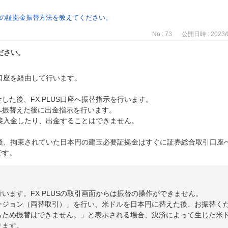
LUSの証拠金振替方法を教えてください。
No : 73
公開日時 : 2023/0
ださい。
引口座を経由して行います。
た後、FX PLUS口座へ振替指示を行います。
へ振替えた後に出金指示を行います。
直接入金したり、出金することはできません。
した後、拘束されていた日本円の建玉必要証拠金はすぐに証券総合取引口
です。
います。FX PLUSの取引画面からは振替の操作ができません。
ージョン（両替取引）」を行い、米ドルを日本円に替えた後、お振替く
るため振替はできません。」と表示される場合、決済によって生じた米
ります。