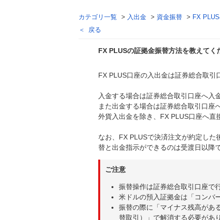
カテゴリ一覧
>
入出金
>
資金振替
>
FX P
戻る
FX PLUSの証拠金振替方法を教えてく
FX PLUS口座の入出金は証券総合取
回答
入金する場合は証券総合取引口座へ入金し
また出金する場合は証券総合取引口座
外貨入出金を除き、FX PLUS口座へ
なお、FX PLUSで決済注文が約定
替と出金指示ができるのは受渡日以降
ご注意
振替操作は証券総合取引口座で行
米ドルの預入証拠金は「コンバ
振替の際に「マイナス残高があ
替取引）」で解消する必要があ