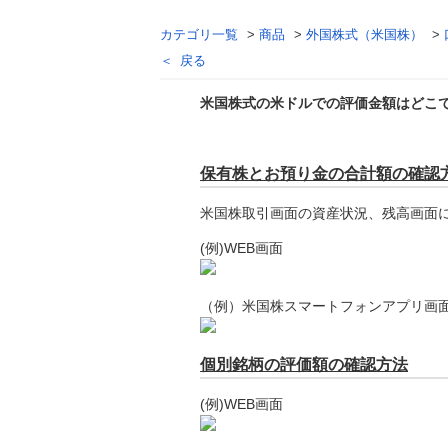
カテゴリ一覧
>
商品
>
外国株式（米国株）
>
戻る
米国株式の米ドルでの評価金額はどこ
回答
保有株とお預り金の合計額の確認
米国株取引画面の資産状況、残高画面
(例)WEB画面
（例）米国株スマートフォンアプリ画
個別銘柄の評価額の確認方法
(例)WEB画面