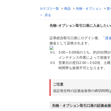
カテゴリ一覧
>
商品
>
先物・オプション
>
取
戻る
先物･オプション取引口座に入金した
証券総合取引口座にログイン後、「
資
回答
拠金として反映されます。
※1 3:00～5:00頃のうち、約20
メンテナンス作業によって前後する
※2 営業日の翌日2:00～2:02頃、土曜
時間帯も振替不可となります。
ご注意
追証発生時の証拠金振替の締切時間は
先物・オプション取引口座の証拠金