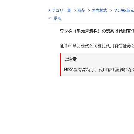
カテゴリ一覧
>
商品
>
国内株式
>
ワン株/単
戻る
ワン株（単元未満株）の残高は代用有
通常の単元株式と同様に代用有価証券
回答
ご注意
NISA保有銘柄は、代用有価証券にな