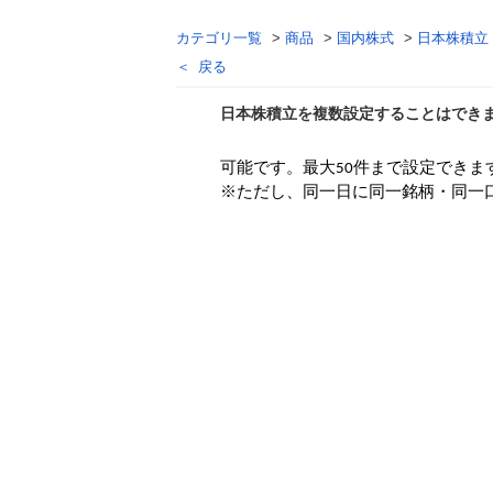
カテゴリ一覧
>
商品
>
国内株式
>
日本株積立
戻る
日本株積立を複数設定することはでき
回答
可能です。最大
50
件まで設定できま
※
ただし、同一日に同一銘柄・同一