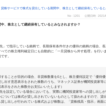
>
貸株サービスで株式を貸出している期間中、株主として継続保有していると
No : 1201
公開日時 : 2021/0
間中、株主として継続保有しているとみなされますか？
優先」で指示している銘柄で、長期保有条件付きの優待の銘柄の場合、長
すべての株主権利確定日にも自動的に「一旦貸株から外す処理」を行い
能です。
得することが目的の場合、非貸株数量を0とし、株主優待設定で「優待優
貸し出す意思表示をされた株数のうち、マネックス証券が機関投資家等
思表示をされた株数分お支払いいたします）
優先を設定している場合においても、実際に機関投資家等への貸し出しが
いについては株式が貸し出されていないものとして扱われますので、貸出
へ貸し出しが行われている株式および株数は、「貸株残高・指示」画面