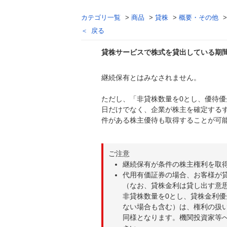
カテゴリ一覧
>
商品
>
貸株
>
概要・その他
戻る
貸株サービスで株式を貸出している期
継続保有とはみなされません。
回答
ただし、「非貸株数量を0とし、優待
日だけでなく、企業が株主を確定する
件がある株主優待も取得することが可
ご注意
継続保有が条件の株主権利を取
代用有価証券の場合、お客様が
（なお、貸株金利は貸し出す意
非貸株数量を0とし、貸株金利
ない場合も含む）は、権利の扱
同様となります。機関投資家等