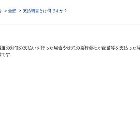
告
>
全般
>
支払調書とは何ですか？
譲渡の対価の支払いを行った場合や株式の発行会社が配当等を支払った
類です。