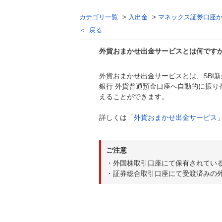
カテゴリ一覧
>
入出金
>
マネックス証券口座
戻る
外貨おまかせ出金サービスとは何です
外貨おまかせ出金サービスとは、SBI
回答
銀行 外貨普通預金口座へ自動的に振り
えることができます。
詳しくは「
外貨おまかせ出金サービス
ご注意
・外国株取引口座にて保有されてい
・証券総合取引口座にて受渡済みの