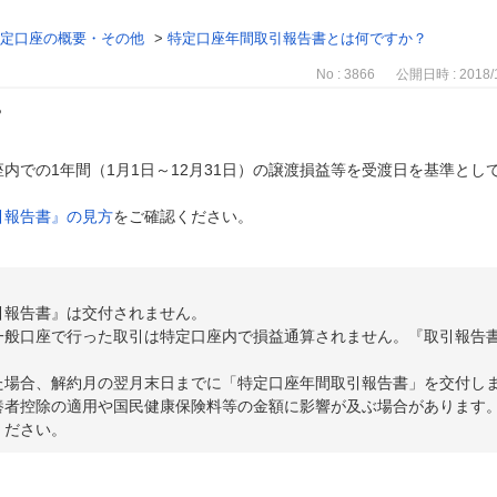
定口座の概要・その他
>
特定口座年間取引報告書とは何ですか？
No : 3866
公開日時 : 2018/1
？
内での1年間（1月1日～12月31日）の譲渡損益等を受渡日を基準とし
引報告書』の見方
をご確認ください。
引報告書』は交付されません。
一般口座で行った取引は特定口座内で損益通算されません。『取引報告
た場合、解約月の翌月末日までに「特定口座年間取引報告書」を交付し
養者控除の適用や国民健康保険料等の金額に影響が及ぶ場合があります
ください。