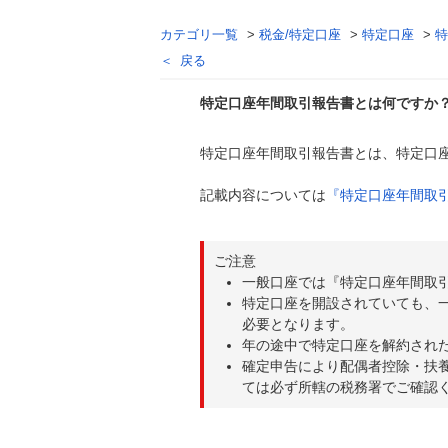
カテゴリ一覧
>
税金/特定口座
>
特定口座
>
特
戻る
特定口座年間取引報告書とは何ですか
特定口座年間取引報告書とは、特定口座
回答
記載内容については
『特定口座年間取
ご注意
一般口座では『特定口座年間取
特定口座を開設されていても、
必要となります。
年の途中で特定口座を解約され
確定申告により配偶者控除・扶
ては必ず所轄の税務署でご確認