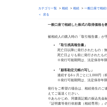
カテゴリ一覧
>
相続
>
相続
>
一般口座で相続
戻る
一般口座で相続した株式の取得価格を
被相続人の購入時の「取引報告書」が
回答
「取引残高報告書」
死亡日以降に発行されたもの：
死亡日よりも前に発行されたもの：
※発行可能期間は、法定保存年限
「顧客勘定元帳の写し」
連続する6ヶ月ごとに1,000円（税
※発行可能期間は、法定保存年限
発行をご希望の場合は、相続発生のご
えてご返送ください。
※あらかじめ、同書面記載の振込先金
『証明書等発行依頼書（相続専用）』