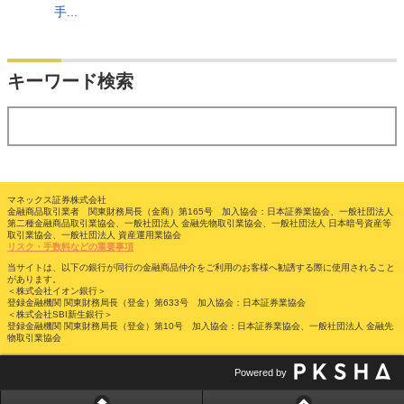
手...
検索
キーワード検索
する
マネックス証券株式会社
金融商品取引業者 関東財務局長（金商）第165号 加入協会：日本証券業協会、一般社団法人
第二種金融商品取引業協会、一般社団法人 金融先物取引業協会、一般社団法人 日本暗号資産等
取引業協会、一般社団法人 資産運用業協会
リスク・手数料などの重要事項
当サイトは、以下の銀行が同行の金融商品仲介をご利用のお客様へ勧誘する際に使用されること
があります。
＜株式会社イオン銀行＞
登録金融機関 関東財務局長（登金）第633号 加入協会：日本証券業協会
＜株式会社SBI新生銀行＞
登録金融機関 関東財務局長（登金）第10号 加入協会：日本証券業協会、一般社団法人 金融先
物取引業協会
Powered by