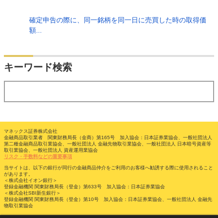
確定申告の際に、同一銘柄を同一日に売買した時の取得価
額...
検索
キーワード検索
する
マネックス証券株式会社
金融商品取引業者 関東財務局長（金商）第165号 加入協会：日本証券業協会、一般社団法人
第二種金融商品取引業協会、一般社団法人 金融先物取引業協会、一般社団法人 日本暗号資産等
取引業協会、一般社団法人 資産運用業協会
リスク・手数料などの重要事項
当サイトは、以下の銀行が同行の金融商品仲介をご利用のお客様へ勧誘する際に使用されること
があります。
＜株式会社イオン銀行＞
登録金融機関 関東財務局長（登金）第633号 加入協会：日本証券業協会
＜株式会社SBI新生銀行＞
登録金融機関 関東財務局長（登金）第10号 加入協会：日本証券業協会、一般社団法人 金融先
物取引業協会