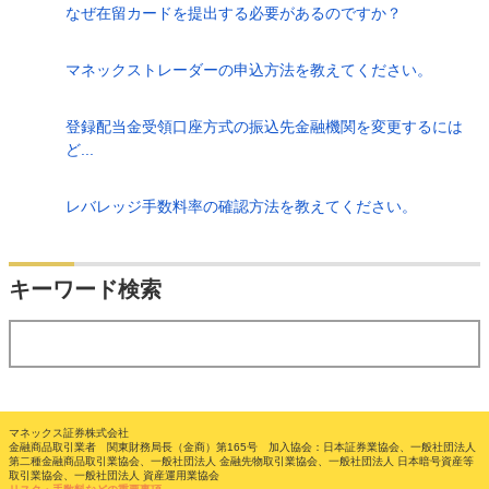
なぜ在留カードを提出する必要があるのですか？
マネックストレーダーの申込方法を教えてください。
登録配当金受領口座方式の振込先金融機関を変更するには
ど...
レバレッジ手数料率の確認方法を教えてください。
検索
キーワード検索
する
マネックス証券株式会社
金融商品取引業者 関東財務局長（金商）第165号 加入協会：日本証券業協会、一般社団法人
第二種金融商品取引業協会、一般社団法人 金融先物取引業協会、一般社団法人 日本暗号資産等
取引業協会、一般社団法人 資産運用業協会