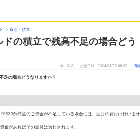
ド
>
取引・積立
ルドの積立で残高不足の場合どう
No : 848
公開日時 : 2024/01/29 08:00
印
不足の場合どうなりますか？
)19時30分時点のご資金が不足している場合には、翌月の買付は行いま
ご資金があればその翌月は買付されます。