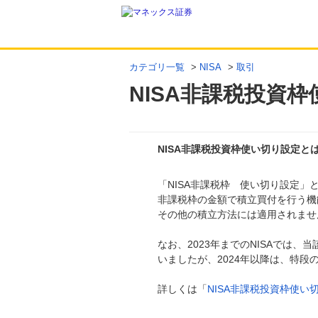
カテゴリ一覧
>
NISA
>
取引
NISA非課税投資
NISA非課税投資枠使い切り設定と
「NISA非課税枠 使い切り設定
回答
非課税枠の金額で積立買付を行う機
その他の積立方法には適用されませ
なお、2023年までのNISAでは
いましたが、2024年以降は、特
詳しくは「
NISA非課税投資枠使い