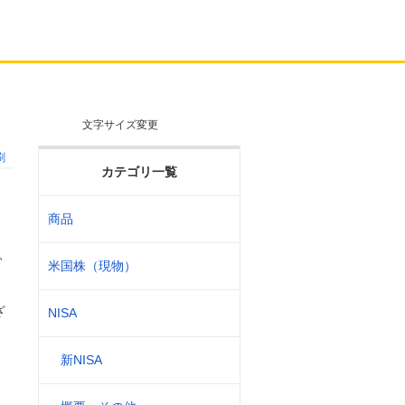
文字サイズ変更
刷
カテゴリ一覧
商品
り
、
米国株（現物）
ざ
NISA
新NISA