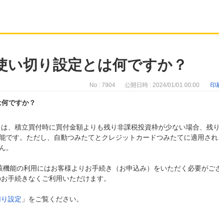
枠使い切り設定とは何ですか？
No : 7904
公開日時 : 2024/01/01 00:00
印
は何ですか？
」とは、積立買付時に買付金額よりも残り非課税投資枠が少ない場合、残
能です。ただし、自動つみたてとクレジットカードつみたてに適用され
ん。
、当該機能の利用にはお客様よりお手続き（お申込み）をいただく必要がご
段のお手続きなくご利用いただけます。
切り設定
」をご覧ください。