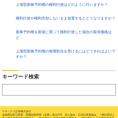
上場型新株予約権の権利行使はどのように行いますか？
権利行使や権利売却しないまま放置するとどうなりますか？
新株予約権を新規に買って権利行使した場合の取得価格は
ど...
上場型新株予約権の無償割当を受けるにはどうすればよいで
すか？
検索
キーワード検索
する
マネックス証券株式会社
金融商品取引業者 関東財務局長（金商）第165号 加入協会：日本証券業協会、一般社団法人