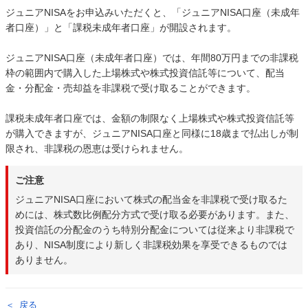
ジュニアNISAをお申込みいただくと、「ジュニアNISA口座（未成年
者口座）」と「課税未成年者口座」が開設されます。
ジュニアNISA口座（未成年者口座）では、年間80万円までの非課税
枠の範囲内で購入した上場株式や株式投資信託等について、配当
金・分配金・売却益を非課税で受け取ることができます。
課税未成年者口座では、金額の制限なく上場株式や株式投資信託等
が購入できますが、ジュニアNISA口座と同様に18歳まで払出しが制
限され、非課税の恩恵は受けられません。
ご注意
ジュニアNISA口座において株式の配当金を非課税で受け取るた
めには、株式数比例配分方式で受け取る必要があります。また、
投資信託の分配金のうち特別分配金については従来より非課税で
あり、NISA制度により新しく非課税効果を享受できるものでは
ありません。
戻る