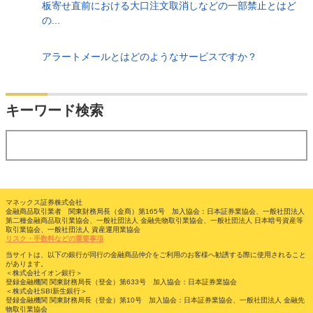
板寄せ直前における大口注文取消しなどの一部禁止とはど
の...
アラートメールとはどのようなサービスですか？
検索
キーワード検索
する
マネックス証券株式会社
金融商品取引業者 関東財務局長（金商）第165号 加入協会：日本証券業協会、一般社団法人
第二種金融商品取引業協会、一般社団法人 金融先物取引業協会、一般社団法人 日本暗号資産等
取引業協会、一般社団法人 資産運用業協会
リスク・手数料などの重要事項
当サイトは、以下の銀行が同行の金融商品仲介をご利用のお客様へ勧誘する際に使用されること
があります。
＜株式会社イオン銀行＞
登録金融機関 関東財務局長（登金）第633号 加入協会：日本証券業協会
＜株式会社SBI新生銀行＞
登録金融機関 関東財務局長（登金）第10号 加入協会：日本証券業協会、一般社団法人 金融先
物取引業協会