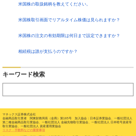
米国株の取扱銘柄を教えてください。
米国株取引画面でリアルタイム株価は見られますか？
米国株の注文の有効期限は何日まで設定できますか？
相続税は誰が支払うのですか？
検索
キーワード検索
する
マネックス証券株式会社
金融商品取引業者 関東財務局長（金商）第165号 加入協会：日本証券業協会、一般社団法人
第二種金融商品取引業協会、一般社団法人 金融先物取引業協会、一般社団法人 日本暗号資産等
取引業協会、一般社団法人 資産運用業協会
リスク・手数料などの重要事項