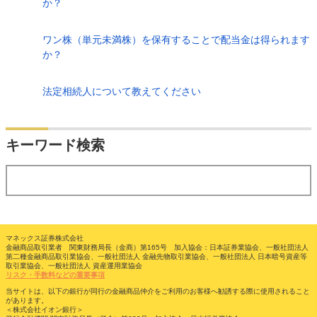
か？
ワン株（単元未満株）を保有することで配当金は得られます
か？
法定相続人について教えてください
検索
キーワード検索
する
マネックス証券株式会社
金融商品取引業者 関東財務局長（金商）第165号 加入協会：日本証券業協会、一般社団法人
第二種金融商品取引業協会、一般社団法人 金融先物取引業協会、一般社団法人 日本暗号資産等
取引業協会、一般社団法人 資産運用業協会
リスク・手数料などの重要事項
当サイトは、以下の銀行が同行の金融商品仲介をご利用のお客様へ勧誘する際に使用されること
があります。
＜株式会社イオン銀行＞