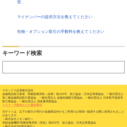
管...
マイナンバーの提供方法を教えてください
先物・オプション取引の手数料を教えてください
検索
キーワード検索
する
マネックス証券株式会社
金融商品取引業者 関東財務局長（金商）第165号 加入協会：日本証券業協会、一般社団法人
第二種金融商品取引業協会、一般社団法人 金融先物取引業協会、一般社団法人 日本暗号資産等
取引業協会、一般社団法人 資産運用業協会
リスク・手数料などの重要事項
当サイトは、以下の銀行が同行の金融商品仲介をご利用のお客様へ勧誘する際に使用されること
があります。
＜株式会社イオン銀行＞
登録金融機関 関東財務局長（登金）第633号 加入協会：日本証券業協会
＜株式会社SBI新生銀行＞