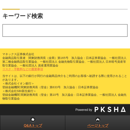
検索
キーワード検索
する
マネックス証券株式会社
金融商品取引業者 関東財務局長（金商）第165号 加入協会：日本証券業協会、一般社団法人
第二種金融商品取引業協会、一般社団法人 金融先物取引業協会、一般社団法人 日本暗号資産等
取引業協会、一般社団法人 資産運用業協会
リスク・手数料などの重要事項
当サイトは、以下の銀行が同行の金融商品仲介をご利用のお客様へ勧誘する際に使用されること
があります。
＜株式会社イオン銀行＞
登録金融機関 関東財務局長（登金）第633号 加入協会：日本証券業協会
＜株式会社SBI新生銀行＞
登録金融機関 関東財務局長（登金）第10号 加入協会：日本証券業協会、一般社団法人 金融先
物取引業協会
Powered by
Q&Aトップ
ページトップ