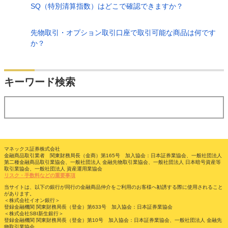
SQ（特別清算指数）はどこで確認できますか？
先物取引・オプション取引口座で取引可能な商品は何です
か？
検索
キーワード検索
する
マネックス証券株式会社
金融商品取引業者 関東財務局長（金商）第165号 加入協会：日本証券業協会、一般社団法人
第二種金融商品取引業協会、一般社団法人 金融先物取引業協会、一般社団法人 日本暗号資産等
取引業協会、一般社団法人 資産運用業協会
リスク・手数料などの重要事項
当サイトは、以下の銀行が同行の金融商品仲介をご利用のお客様へ勧誘する際に使用されること
があります。
＜株式会社イオン銀行＞
登録金融機関 関東財務局長（登金）第633号 加入協会：日本証券業協会
＜株式会社SBI新生銀行＞
登録金融機関 関東財務局長（登金）第10号 加入協会：日本証券業協会、一般社団法人 金融先
物取引業協会