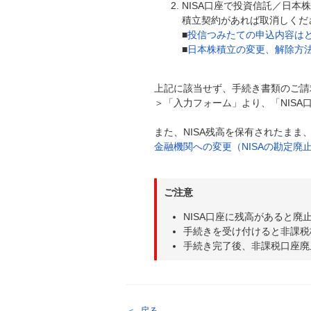
NISA口座で投資信託／日
積立契約があれば取消しくだ
■
投信つみたての申込内容は
■
日本株積立の変更、解除方
上記に該当せず、手続き書類のご請
＞「入力フォーム」より、「NIS
また、NISA残高を保有されたまま
金融機関への変更（NISAの勘定廃
ご注意
NISA口座に残高があると廃
手続きを受け付けると非課税
手続き完了後、非課税口座廃
戻る