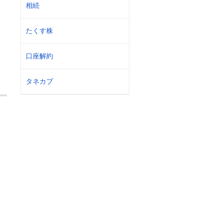
相続
たくす株
口座解約
タネカブ