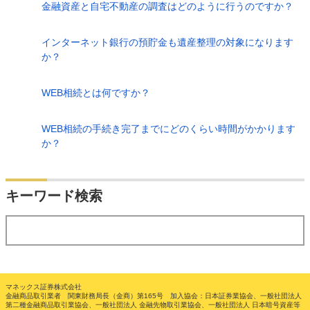
金融資産と自宅不動産の調査はどのように行うのですか？
インターネット銀行の預貯金も遺産整理の対象になります
か？
WEB相続とは何ですか？
WEB相続の手続き完了までにどのくらい時間がかかります
か？
検索
キーワード検索
する
マネックス証券株式会社
金融商品取引業者 関東財務局長（金商）第165号 加入協会：日本証券業協会、一般社団法人
第二種金融商品取引業協会、一般社団法人 金融先物取引業協会、一般社団法人 日本暗号資産等