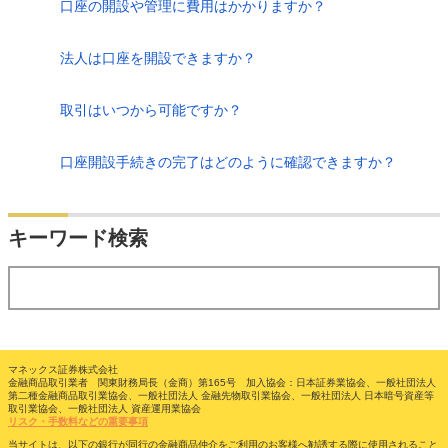
口座の開設や管理に費用はかかりますか？
法人は口座を開設できますか？
取引はいつから可能ですか？
口座開設手続きの完了はどのように確認できますか？
検索
キーワード検索
する
マネックス証券株式会社
金融商品取引業者 関東財務局長（金商）第165号 加入協会：日本証券業協会、一般社団法人
第二種金融商品取引業協会、一般社団法人 金融先物取引業協会、一般社団法人 日本暗号資産等
取引業協会、一般社団法人 資産運用業協会
リスク・手数料などの重要事項
当サイトは、以下の銀行が同行の金融商品仲介をご利用のお客様へ勧誘する際に使用されること