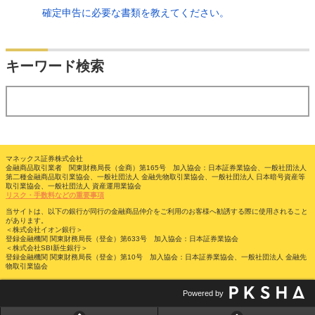
確定申告に必要な書類を教えてください。
検索
キーワード検索
する
マネックス証券株式会社
金融商品取引業者 関東財務局長（金商）第165号 加入協会：日本証券業協会、一般社団法人
第二種金融商品取引業協会、一般社団法人 金融先物取引業協会、一般社団法人 日本暗号資産等
取引業協会、一般社団法人 資産運用業協会
リスク・手数料などの重要事項
当サイトは、以下の銀行が同行の金融商品仲介をご利用のお客様へ勧誘する際に使用されること
があります。
＜株式会社イオン銀行＞
登録金融機関 関東財務局長（登金）第633号 加入協会：日本証券業協会
＜株式会社SBI新生銀行＞
登録金融機関 関東財務局長（登金）第10号 加入協会：日本証券業協会、一般社団法人 金融先
物取引業協会
Powered by