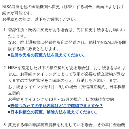
NISA口座を他の金融機関へ変更（移管）する場合、画面上よりお手
続きが可能です。
お手続きの前に、以下をご確認ください。
登録住所・氏名に変更がある場合は、先に変更手続きをお願いい
たします。
なお、廃止通知書は登録住所宛に発送され、他社でNISA口座を開
設する際に必要となります。
■
住所や氏名の変更方法を教えてください。
NISAを指定した以下の積立契約がある場合は、お手続きを承れま
せん。お手続きタイミングによって取消が必要な積立契約が異な
りますので契約状況をご確認のうえ、取消しをお願いします。
お手続きタイミングが1月～9月の場合：投信積立契約、日本株積
立契約
お手続きタイミングが10月～12月の場合：日本株積立契約
■
投信つみたての申込内容はどこで確認できますか？
■
日本株積立の変更、解除方法を教えてください。
変更する年の非課税投資枠を利用している場合、その年に金融機