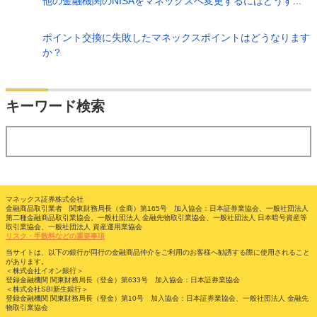
他の金融機関のNISAをマネックスへ変更するにはどうす...
ポイント交換に失敗したマネックスポイントはどうなります
か？
検索
キーワード検索
する
マネックス証券株式会社
金融商品取引業者 関東財務局長（金商）第165号 加入協会：日本証券業協会、一般社団法人
第二種金融商品取引業協会、一般社団法人 金融先物取引業協会、一般社団法人 日本暗号資産等
取引業協会、一般社団法人 資産運用業協会
リスク・手数料などの重要事項
当サイトは、以下の銀行が同行の金融商品仲介をご利用のお客様へ勧誘する際に使用されること
があります。
＜株式会社イオン銀行＞
登録金融機関 関東財務局長（登金）第633号 加入協会：日本証券業協会
＜株式会社SBI新生銀行＞
登録金融機関 関東財務局長（登金）第10号 加入協会：日本証券業協会、一般社団法人 金融先
物取引業協会