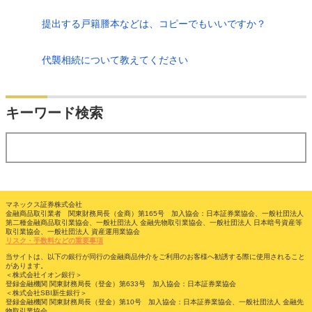
提出する戸籍謄本などは、コピーでもいいですか？
代襲相続について教えてください
検索
キーワード検索
する
マネックス証券株式会社
金融商品取引業者 関東財務局長（金商）第165号 加入協会：日本証券業協会、一般社団法人
第二種金融商品取引業協会、一般社団法人 金融先物取引業協会、一般社団法人 日本暗号資産等
取引業協会、一般社団法人 資産運用業協会
リスク・手数料などの重要事項
当サイトは、以下の銀行が同行の金融商品仲介をご利用のお客様へ勧誘する際に使用されること
があります。
＜株式会社イオン銀行＞
登録金融機関 関東財務局長（登金）第633号 加入協会：日本証券業協会
＜株式会社SBI新生銀行＞
登録金融機関 関東財務局長（登金）第10号 加入協会：日本証券業協会、一般社団法人 金融先
物取引業協会