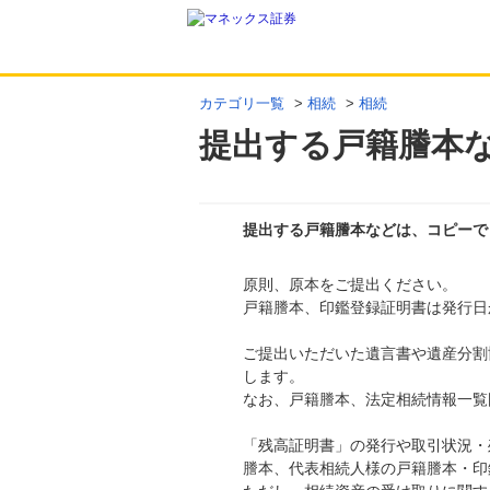
カテゴリ一覧
>
相続
>
相続
提出する戸籍謄本
提出する戸籍謄本などは、コピーで
原則、原本をご提出ください。
回答
戸籍謄本、印鑑登録証明書は発行日
ご提出いただいた遺言書や遺産分割
します。
なお、戸籍謄本、法定相続情報一覧
「残高証明書」の発行や取引状況・
謄本、代表相続人様の戸籍謄本・印