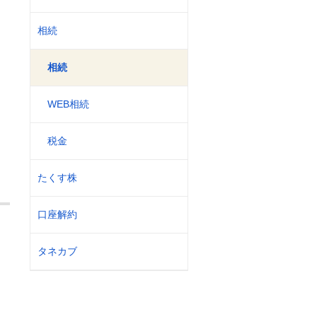
相続
相続
WEB相続
税金
たくす株
口座解約
タネカブ