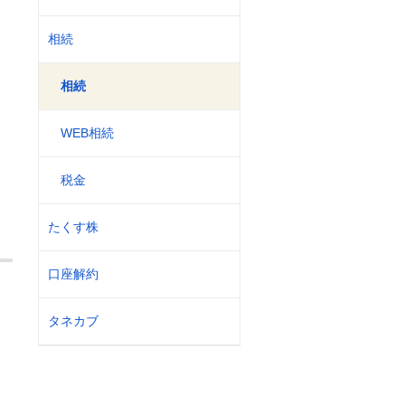
相続
相続
WEB相続
税金
たくす株
口座解約
タネカブ