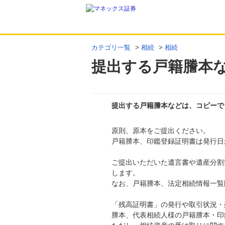
カテゴリ一覧
>
相続
>
相続
提出する戸籍謄本
提出する戸籍謄本などは、コピーで
原則、原本をご提出ください。
回答
戸籍謄本、印鑑登録証明書は発行日
ご提出いただいた遺言書や遺産分割
します。
なお、戸籍謄本、法定相続情報一覧
「残高証明書」の発行や取引状況・
謄本、代表相続人様の戸籍謄本・印